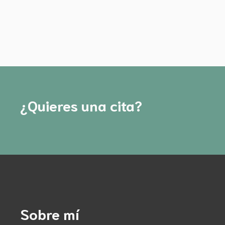
¿Quieres una cita?
Sobre mí