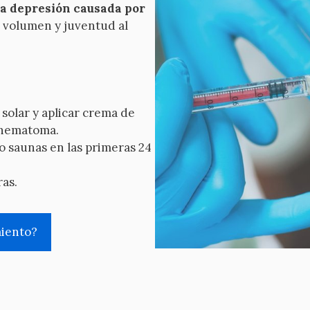
la depresión causada por
r volumen y juventud al
solar y aplicar crema de
 hematoma.
s o saunas en las primeras 24
ras.
miento?