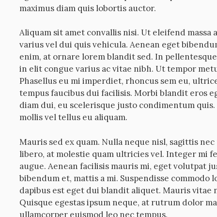
maximus diam quis lobortis auctor.
Aliquam sit amet convallis nisi. Ut eleifend massa a
varius vel dui quis vehicula. Aenean eget bibendum
enim, at ornare lorem blandit sed. In pellentesqu
in elit congue varius ac vitae nibh. Ut tempor metu
Phasellus eu mi imperdiet, rhoncus sem eu, ultrice
tempus faucibus dui facilisis. Morbi blandit eros eg
diam dui, eu scelerisque justo condimentum quis. 
mollis vel tellus eu aliquam.
Mauris sed ex quam. Nulla neque nisl, sagittis nec 
libero, at molestie quam ultricies vel. Integer mi 
augue. Aenean facilisis mauris mi, eget volutpat jus
bibendum et, mattis a mi. Suspendisse commodo lobo
dapibus est eget dui blandit aliquet. Mauris vitae 
Quisque egestas ipsum neque, at rutrum dolor max
ullamcorper euismod leo nec tempus.