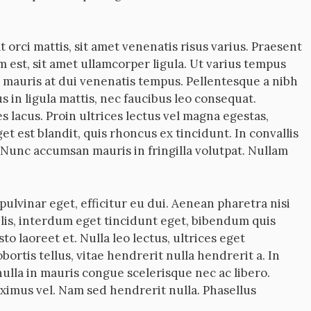
t orci mattis, sit amet venenatis risus varius. Praesent
 est, sit amet ullamcorper ligula. Ut varius tempus
e mauris at dui venenatis tempus. Pellentesque a nibh
s in ligula mattis, nec faucibus leo consequat.
s lacus. Proin ultrices lectus vel magna egestas,
et est blandit, quis rhoncus ex tincidunt. In convallis
Nunc accumsan mauris in fringilla volutpat. Nullam
pulvinar eget, efficitur eu dui. Aenean pharetra nisi
felis, interdum eget tincidunt eget, bibendum quis
to laoreet et. Nulla leo lectus, ultrices eget
rtis tellus, vitae hendrerit nulla hendrerit a. In
nulla in mauris congue scelerisque nec ac libero.
imus vel. Nam sed hendrerit nulla. Phasellus