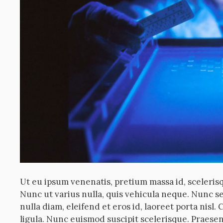
Ut eu ipsum venenatis, pretium massa id, sceleris
Nunc ut varius nulla, quis vehicula neque. Nunc s
nulla diam, eleifend et eros id, laoreet porta nisl.
ligula. Nunc euismod suscipit scelerisque. Praes