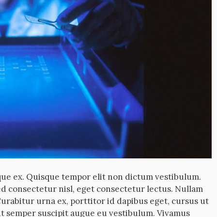
que ex. Quisque tempor elit non dictum vestibulum.
ed consectetur nisl, eget consectetur lectus. Nullam
 Curabitur urna ex, porttitor id dapibus eget, cursus ut
ent semper suscipit augue eu vestibulum. Vivamus